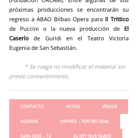
(Fundación ORCAM). Entre algunas de sus
próximas producciones se encontrarán su
regreso a ABAO Bilbao Opera para
Il Trittico
de Puccini o la nueva producción de
El
Caserío
de Guridi en el Teatro Victoria
Eugenia de San Sebastián.
* Se ruega no modificar el material sin
previo consentimiento.
CONTACTO
FOTOS
VÍDEOS
AGENDA
ORPHÉE – TEATRO REAL
JUAN JOSÉ – TZ
EL REY QUE RABIÓ